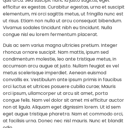
quis arcu. Sed suscipit nunc id justo sagittis, eget
efficitur ex egestas. Curabitur egestas, urna et suscipit
elementum, mi orci sagittis metus, ut fringilla nunc est
ut risus. Etiam non nulla ut arcu consequat bibendum.
Vivamus sodales tincidunt nibh eu tincidunt. Nulla
congue nisl eu lorem fermentum placerat.
Duis ac sem varius magna ultricies pretium. Integer
rhoncus ornare suscipit. Nam mattis, ipsum sed
condimentum molestie, leo ante tristique metus, in
accumsan arcu augue at justo. Nullam feugiat ex vel
metus scelerisque imperdiet. Aenean euismod
convallis ex. Vestibulum ante ipsum primis in faucibus
orci luctus et ultrices posuere cubilia curae; Mauris
orci ipsum, ullamcorper ut arcu sit amet, porta
congue felis. Nam vel dolor sit amet mi efficitur auctor
non at ligula. Aliquam eget dignissim lorem. Ut id sem
eget augue tristique pharetra. Nam et commodo orci,
at facilisis urna. Donec nec nisl mauris. Nunc et blandit
odio.