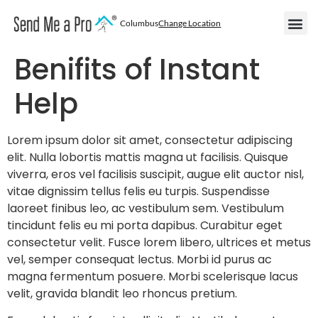
Columbus
Change Location
Become
Areas We
Become a
Benifits of Instant
Help
Lorem ipsum dolor sit amet, consectetur adipiscing
elit. Nulla lobortis mattis magna ut facilisis. Quisque
viverra, eros vel facilisis suscipit, augue elit auctor nisl,
vitae dignissim tellus felis eu turpis. Suspendisse
laoreet finibus leo, ac vestibulum sem. Vestibulum
tincidunt felis eu mi porta dapibus. Curabitur eget
consectetur velit. Fusce lorem libero, ultrices et metus
vel, semper consequat lectus. Morbi id purus ac
magna fermentum posuere. Morbi scelerisque lacus
velit, gravida blandit leo rhoncus pretium.